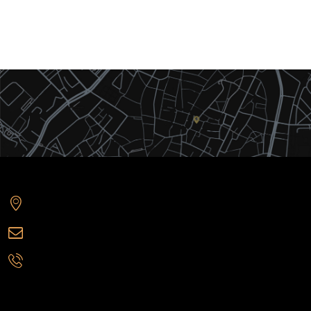
Plaza del Poeta Iglesias 6, Oficina 9, Salamanca (37001)
automoviles@imperiumgarage.com
+34 625 150 688