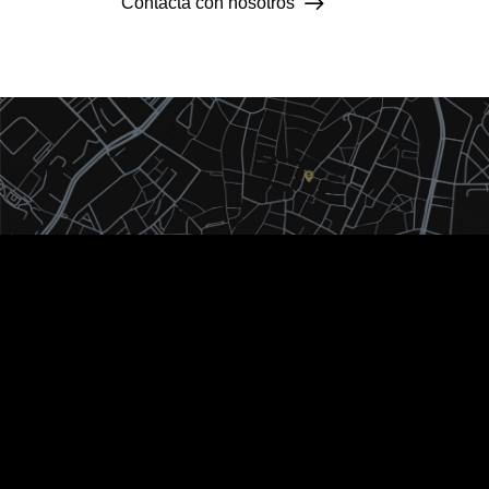
Contacta con nosotros
Plaza del Poeta Iglesias 6, Oficina 9, Salamanca
(37001)
automoviles@imperiumgarage.com
+34 625 150 688