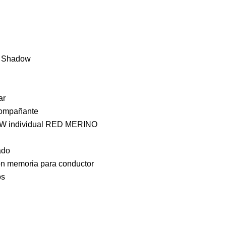
lo Shadow
ar
acompañante
MW individual RED MERINO
ado
con memoria para conductor
os